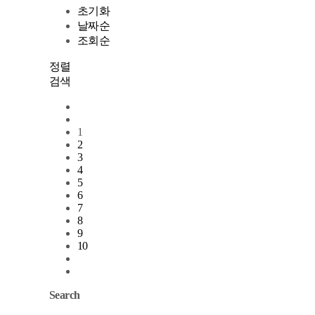
초기화
날짜순
조회순
정렬
검색
1
2
3
4
5
6
7
8
9
10
Search