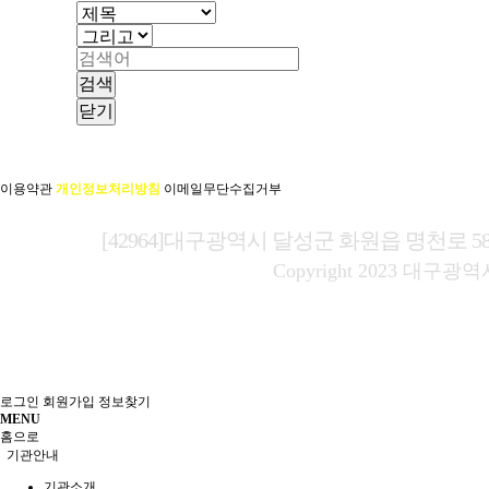
검색
닫기
이용약관
개인정보처리방침
이메일무단수집거부
[42964]대구광역시 달성군 화원읍 명천로 
Copyright
2023
대구광역
로그인
회원가입
정보찾기
MENU
홈으로
기관안내
기관소개