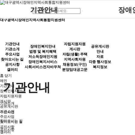
기관안내
장애
대구광역시장애인지역사회통합지원센터
기관소개
안내
법령 및
주요사업
공유게시판
자료
저소득
찾아오시는 길
각종 행사정보
장애인
기관안내
자립지원자원
장애인복지안내
공유게시판
기관소개
게시판
공지사항
복지정보
사회서
법령 및 복지혜택
안내
주요사업
자립(생활) 주택
저소득장애인지원
자료
찾아오시는 길
지역사회자원
갤러리
장애인복지서비스
각종 행사정보
공지사항
채용정보(구인)
사회서비스전자바우쳐
복지정보
갤러리
분양임대공고문
홈
닫기
메인
기관안내
기관안내
장애인복지안내
자립지원자원
게시판
기관소개
공유게시판
기관소개
주요사업
주요사업
찾아오시는 길
찾아오시는 길
공지사항
공지사항
갤러리