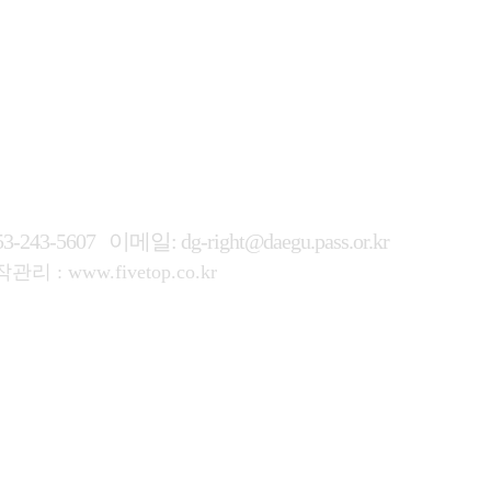
53-243-5607
이메일: dg-right@daegu.pass.or.kr
관리 :
www.fivetop.co.kr